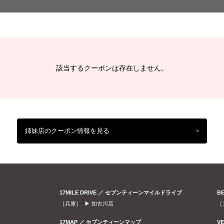
該当するクーポンは存在しません。
姉妹店のクーポン情報を見る
>
17MILE DRIVE ／ セブンティーンマイルドライブ
B
［兵庫］ ▶
加古川店
［
17MAP ／ セブンティーンマップ
V