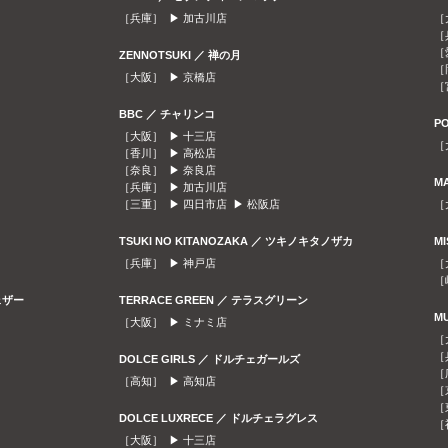
［兵庫］ ▶
加古川店
［
［
［
ZENNOTSUKI ／ 禅の月
［
［大阪］ ▶
京橋店
［
BBC ／ チャリンコ
P
［大阪］ ▶
十三店
［
［香川］ ▶
高松店
［奈良］ ▶
奈良店
M
［兵庫］ ▶
加古川店
［三重］ ▶
四日市店
▶
松阪店
［
TSUKI NO KITANOZAKA ／ ツキノキタノザカ
M
［兵庫］ ▶
神戸店
［
［
ェザー
TERRACE GREEN ／ テラスグリーン
M
［大阪］ ▶
ミナミ店
［
［
DOLCE GIRLS ／ ドルチェガールズ
［
［高知］ ▶
高知店
［
［
DOLCE LUXRECE ／ ドルチェラグレス
［
［大阪］ ▶
十三店