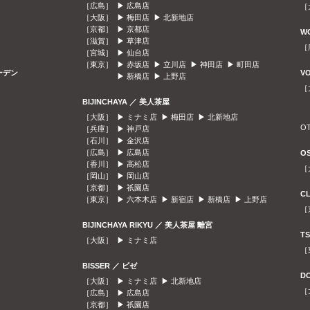
［広島］ ▶
広島店
［
［大阪］ ▶
梅田店
▶
北新地店
［京都］ ▶
京都店
W
［滋賀］ ▶
草津店
［
［宮城］ ▶
仙台店
［東京］ ▶
赤坂店
▶
立川店
▶
神田店
▶
町田店
ガーデン
V
▶
新橋店
▶
上野店
［
BIJINCHAYA ／ 美人茶屋
［大阪］ ▶
ミナミ店
▶
梅田店
▶
北新地店
O
［兵庫］ ▶
神戸店
［石川］ ▶
金沢店
［広島］ ▶
広島店
O
［香川］ ▶
高松店
［
［岡山］ ▶
岡山店
［京都］ ▶
祇園店
C
［東京］ ▶
六本木店
▶
新宿店
▶
新橋店
▶
上野店
［
BIJINCHAYA RIKYU ／ 美人茶屋 離宮
T
［大阪］ ▶
ミナミ店
［
BISSER ／ ビゼ
D
［大阪］ ▶
ミナミ店
▶
北新地店
［
［広島］ ▶
広島店
［京都］ ▶
祇園店