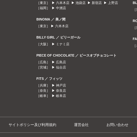
［東京］ ▶
六本木店
▶
池袋店
▶
新宿店
▶
上野店
B
［福岡］ ▶
中洲店
［
BINOMA ／ 美ノ間
R
［東京］ ▶
六本木店
［
BILLY GIRL ／ ビリーガール
F
［大阪］ ▶
ミナミ店
［
PIECE OF CHOCOLATE ／ ピースオブチョコレート
［広島］ ▶
広島店
［宮城］ ▶
仙台店
FITS ／ フィッツ
［兵庫］ ▶
神戸店
［奈良］ ▶
奈良店
［岐阜］ ▶
岐阜店
サイトポリシー及び利用規約
運営会社
お問い合わせ