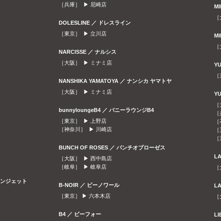
［兵庫］ ▶
尼崎店
M
［
DOLESLINE ／ ドレスライン
［東京］ ▶
立川店
M
［
NARCISSE ／ ナルシス
［大阪］ ▶
ミナミ店
Y
［
NANSHIKA YAMATOYA ／ ナンシカ ヤマトヤ
［大阪］ ▶
ミナミ店
Y
［
bunnyloungeB4 ／ バニーラウンジB4
［
［東京］ ▶
上野店
［
［神奈川］ ▶
川崎店
［
［
BUNCH OF ROSES ／ バンチオブローゼス
L
［大阪］ ▶
西中島店
［岐阜］ ▶
岐阜店
［
ラウンジェット
B-NOIR ／ ビーノワール
L
［東京］ ▶
六本木店
［
B4 ／ ビーフォー
L