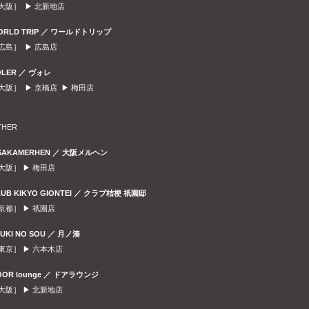
大阪］ ▶
北新地店
ORLD TRIP ／ ワールドトリップ
広島］ ▶
広島店
OLER ／ ヴォレ
大阪］ ▶
京橋店
▶
梅田店
THER
SAKAMERHEN ／ 大阪メルヘン
大阪］ ▶
梅田店
LUB KIKYO GIONTEI ／ クラブ桔梗 祇園邸
京都］ ▶
祇園店
SUKI NO SOU ／ 月ノ湊
東京］ ▶
六本木店
OOR lounge ／ ドアラウンジ
大阪］ ▶
北新地店