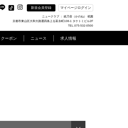
新規会員登録
マイページログイン
ニュークラブ ： 錵乃音（かのね） 祇園
京都市東山区大和大路通四条上る富永町108-1 タケトミビル2F
TEL.075-532-0500
クーポン
ニュース
求人情報