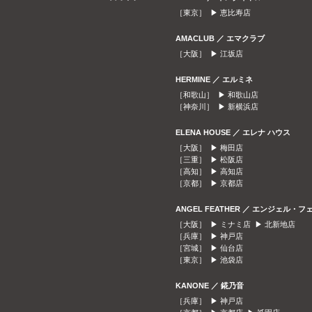
［東京］ ▶
恵比寿店
AMACLUB ／ エマクラブ
［大阪］ ▶
江坂店
HERMINE ／ エルミネ
［和歌山］ ▶
和歌山店
［神奈川］ ▶
新横浜店
ELENA HOUSE ／ エレナ ハウス
［大阪］ ▶
梅田店
［三重］ ▶
松阪店
［高知］ ▶
高知店
［京都］ ▶
京都店
ANGEL FEATHER ／ エンジェル・フ
［大阪］ ▶
ミナミ店
▶
北新地店
［兵庫］ ▶
神戸店
［宮城］ ▶
仙台店
［東京］ ▶
池袋店
KANONE ／ 錵乃音
［兵庫］ ▶
神戸店