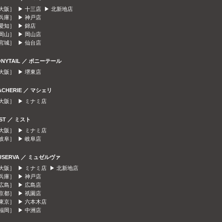
大阪］ ▶
十三店
▶
北新地店
兵庫］ ▶
神戸店
愛知］ ▶
錦店
岡山］ ▶
岡山店
宮城］ ▶
仙台店
ONYTAIL ／ ポニーテール
大阪］ ▶
堺東店
ACHERIE ／ マシェリ
大阪］ ▶
ミナミ店
IST ／ ミスト
大阪］ ▶
ミナミ店
岐阜］ ▶
岐阜店
USERVA ／ ミュゼルヴァ
大阪］ ▶
ミナミ店
▶
北新地店
兵庫］ ▶
神戸店
広島］ ▶
広島店
京都］ ▶
祇園店
東京］ ▶
六本木店
福岡］ ▶
中洲店