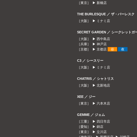
［東京］ ▶
新橋店
THE BURLESQUE ／ ザ・バーレスク
［大阪］ ▶
ミナミ店
SECRET GARDEN ／ シークレット
［大阪］ ▶
西中島店
［兵庫］ ▶
神戸店
［京都］ ▶
京都店
昼
夜
C3 ／ シースリー
［大阪］ ▶
ミナミ店
CHATRIS ／ シャトリス
［大阪］ ▶
北新地店
XEE ／ ジー
［東京］ ▶
六本木店
GEMME ／ ジェム
［三重］ ▶
四日市店
［愛知］ ▶
錦店
［東京］ ▶
立川店