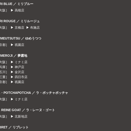
IRI BLUE ／ ミリブルー
大阪］ ▶
高槻店
IRI ROUGE ／ ミリルージュ
大阪］ ▶
京橋店
▶
布施店
UMEUTSUTSU ／ ゆめうつつ
京都］ ▶
祇園店
UMEROJI ／ 夢露地
大阪］ ▶
ミナミ店
兵庫］ ▶
神戸店
石川］ ▶
金沢店
三重］ ▶
四日市店
京都］ ▶
祇園店
A・POTCHAPOTCHA ／ ラ・ポッチャポッチャ
大阪］ ▶
ミナミ店
A REINE GOAT ／ ラ・レーヌ・ゴート
大阪］ ▶
北新地店
IBRET ／ リブレット