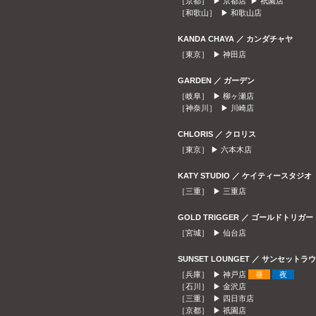
［京都］ ▶
京都店
▶
祇園店
［和歌山］ ▶
和歌山店
KANDA CHAYA ／ カンダチャヤ
［東京］ ▶
神田店
GARDEN ／ ガーデン
［岐阜］ ▶
柳ヶ瀬店
［神奈川］ ▶
川崎店
CHLORIS ／ クロリス
［東京］ ▶
六本木店
KATY STUDIO ／ ケイティースタジオ
［三重］ ▶
三重店
GOLD TRIGGER ／ ゴールドトリガー
［宮城］ ▶
仙台店
SUNSET LOUNGET ／ サンセット
［兵庫］ ▶
神戸店
昼
夜
［石川］ ▶
金沢店
［三重］ ▶
四日市店
［京都］ ▶
祇園店