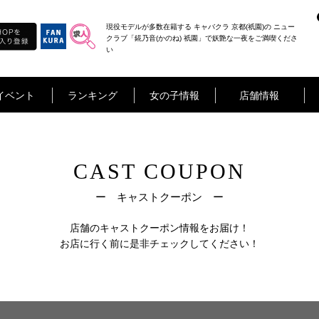
現役モデルが多数在籍する キャバクラ 京都(祇園)の ニュー
クラブ「錵乃音(かのね) 祇園」で妖艶な一夜をご満喫くださ
い
イベント
ランキング
女の子情報
店舗情報
CAST COUPON
ー キャストクーポン ー
店舗のキャストクーポン情報をお届け！
お店に行く前に是非チェックしてください！