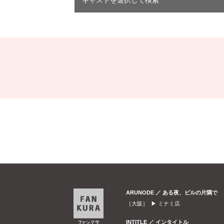
キャストを選択して検索
ARUNODE ／ ある夜、ビルの片隅で
［大阪］ ▶
ミナミ店
INTITLE ／ インタイトル