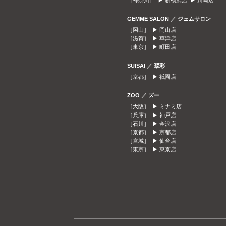
［神奈川］ ▶
新横浜店
▶
川崎店
GEMME SALON ／ ジェムサロン
［岡山］ ▶
岡山店
［滋賀］ ▶
草津店
［東京］ ▶
町田店
SUISAI ／ 翆彩
［京都］ ▶
祇園店
ZOO ／ ズー
［大阪］ ▶
ミナミ店
［兵庫］ ▶
神戸店
［石川］ ▶
金沢店
［京都］ ▶
京都店
［宮城］ ▶
仙台店
［東京］ ▶
東京店