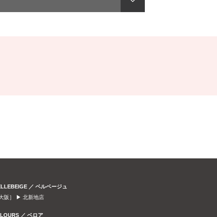
ELLEBEIGE ／ ベルベージュ
大阪］ ▶
北新地店
ELOURS ／ ベロア